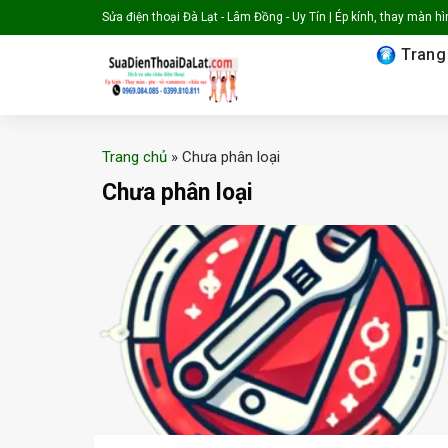
Skip
Sửa điện thoại Đà Lạt - Lâm Đồng - Uy Tín | Ép kính, thay màn hình
to
Trang
content
Trang chủ
»
Chưa phân loại
Chưa phân loại