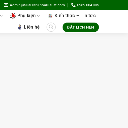
Admin@SuaDienThoaiDaLat.com
0969.084.085
Phụ kiện
Kiến thức – Tin tức
Liên hệ
ĐẶT LỊCH HẸN