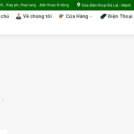
Sửa điện thoại Đà Lạt - Mạnh
 , thay pin, thay lưng... điện thoại di động.
 chủ
Về chúng tôi
Cửa Hàng
Điện Thoại