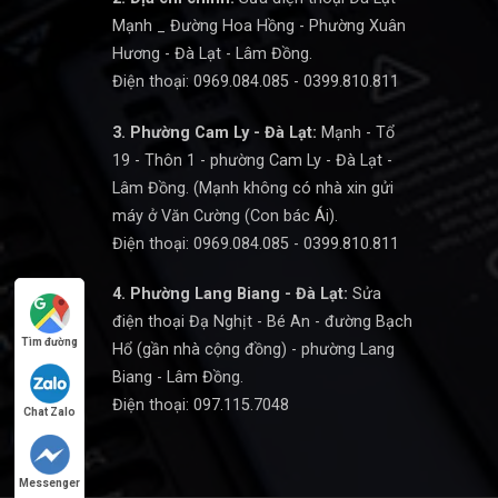
Mạnh _ Đường Hoa Hồng - Phường Xuân
Hương - Đà Lạt - Lâm Đồng.
Điện thoại: 0969.084.085 - 0399.810.811
3. Phường Cam Ly - Đà Lạt:
Mạnh - Tổ
19 - Thôn 1 - phường Cam Ly - Đà Lạt -
Lâm Đồng. (Mạnh không có nhà xin gửi
máy ở Văn Cường (Con bác Ái).
Điện thoại: 0969.084.085 - 0399.810.811
4. Phường Lang Biang - Đà Lạt:
Sửa
điện thoại Đạ Nghịt - Bé An - đường Bạch
Tìm đường
Hổ (gần nhà cộng đồng) - phường Lang
Biang - Lâm Đồng.
Điện thoại: 097.115.7048
Chat Zalo
Messenger