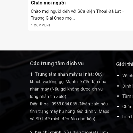
Chào mọi người
Chào mọi người đến với Sửa Điện Thoại Đà Lạt –
Trương Gia! Chào mọi...
1 COMMENT
Các trung tâm dịch vụ
Giới th
1. Trung tâm nhận máy tại nhà:
Quý
Về ch
khách vui lòng gọi Mạnh sẽ đến tận nhà
Định 
nhận máy (Nếu gọi không được xin vui
Tầm 
lòng nhắn tin Zalo).
Điện thoại: 0969.084.085 (Nhắn zalo nêu
Chứng
tình trạng máy hư hỏng. Gửi định vị Maps
Liên 
và SDT để mình đến Alo cho tiện).
2. Địa chỉ chính:
Sửa điện thoại Đà Lạt -