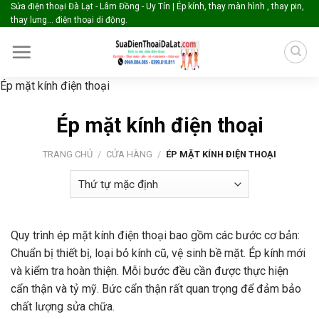
Skip
Sửa điện thoại Đà Lạt - Lâm Đồng - Uy Tín | Ép kính, thay màn hình , thay pin,
thay lưng... điện thoại di động.
to
content
Ép mặt kính điện thoại
Ép mặt kính điện thoại
TRANG CHỦ
/
CỬA HÀNG
/
ÉP MẶT KÍNH ĐIỆN THOẠI
Quy trình ép mặt kính điện thoại bao gồm các bước cơ bản:
Chuẩn bị thiết bị, loại bỏ kính cũ, vệ sinh bề mặt. Ép kính mới
và kiểm tra hoàn thiện. Mỗi bước đều cần được thực hiện
cẩn thận và tỷ mỹ. Bức cẩn thận rất quan trọng để đảm bảo
chất lượng sửa chữa.