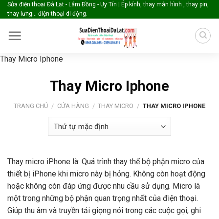
Skip
Sửa điện thoại Đà Lạt - Lâm Đồng - Uy Tín | Ép kính, thay màn hình , thay pin,
thay lưng... điện thoại di động.
to
content
Thay Micro Iphone
Thay Micro Iphone
TRANG CHỦ
/
CỬA HÀNG
/
THAY MICRO
/
THAY MICRO IPHONE
Thay micro iPhone là: Quá trình thay thế bộ phận micro của
thiết bị iPhone khi micro này bị hỏng. Không còn hoạt động
hoặc không còn đáp ứng được nhu cầu sử dụng. Micro là
một trong những bộ phận quan trọng nhất của điện thoại.
Giúp thu âm và truyền tải giọng nói trong các cuộc gọi, ghi