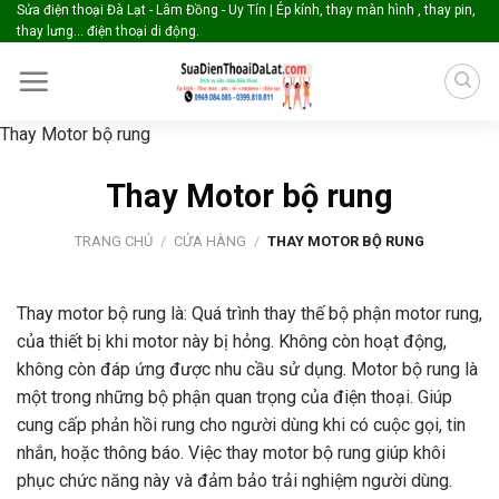
Skip
Sửa điện thoại Đà Lạt - Lâm Đồng - Uy Tín | Ép kính, thay màn hình , thay pin,
thay lưng... điện thoại di động.
to
content
Thay Motor bộ rung
Thay Motor bộ rung
TRANG CHỦ
/
CỬA HÀNG
/
THAY MOTOR BỘ RUNG
Thay motor bộ rung là: Quá trình thay thế bộ phận motor rung,
của thiết bị khi motor này bị hỏng. Không còn hoạt động,
không còn đáp ứng được nhu cầu sử dụng. Motor bộ rung là
một trong những bộ phận quan trọng của điện thoại. Giúp
cung cấp phản hồi rung cho người dùng khi có cuộc gọi, tin
nhắn, hoặc thông báo. Việc thay motor bộ rung giúp khôi
phục chức năng này và đảm bảo trải nghiệm người dùng.