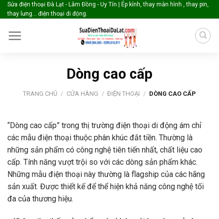
Skip
Sửa điện thoại Đà Lạt - Lâm Đồng - Uy Tín | Ép kính, thay màn hình , thay pin,
thay lưng... điện thoại di động.
to
content
Dòng cao cấp
TRANG CHỦ
/
CỬA HÀNG
/
ĐIỆN THOẠI
/
DÒNG CAO CẤP
“Dòng cao cấp” trong thị trường điện thoại di động ám chỉ
các mẫu điện thoại thuộc phân khúc đắt tiền. Thường là
những sản phẩm có công nghệ tiên tiến nhất, chất liệu cao
cấp. Tính năng vượt trội so với các dòng sản phẩm khác.
Những mẫu điện thoại này thường là flagship của các hãng
sản xuất. Được thiết kế để thể hiện khả năng công nghệ tối
đa của thương hiệu.