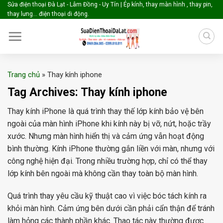
Skip
Sửa điện thoại Đà Lạt - Lâm Đồng - Uy Tín | Ép kính, thay màn hình , thay pin,
thay lưng... điện thoại di động.
to
content
Trang chủ
»
Thay kính iphone
Tag Archives:
Thay kính iphone
Thay kính iPhone là quá trình thay thế lớp kính bảo vệ bên
ngoài của màn hình iPhone khi kính này bị vỡ, nứt, hoặc trầy
xước. Nhưng màn hình hiển thị và cảm ứng vẫn hoạt động
bình thường. Kính iPhone thường gắn liền với màn, nhưng với
công nghệ hiện đại. Trong nhiều trường hợp, chỉ có thể thay
lớp kính bên ngoài mà không cần thay toàn bộ màn hình.
Quá trình thay yêu cầu kỹ thuật cao vì việc bóc tách kính ra
khỏi màn hình. Cảm ứng bên dưới cần phải cẩn thận để tránh
làm hỏng các thành phần khác. Thao tác này thường được