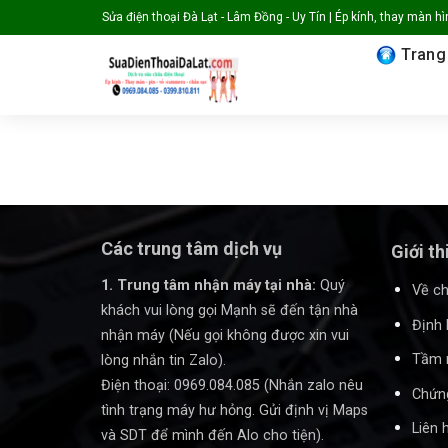
Skip
Sửa điện thoại Đà Lạt - Lâm Đồng - Uy Tín | Ép kính, thay màn hình
to
Trang
content
Các trung tâm dịch vụ
Giới th
1. Trung tâm nhận máy tại nhà:
Quý
Về ch
khách vui lòng gọi Mạnh sẽ đến tận nhà
Định 
nhận máy (Nếu gọi không được xin vui
Tầm 
lòng nhắn tin Zalo).
Điện thoại: 0969.084.085 (Nhắn zalo nêu
Chứng
tình trạng máy hư hỏng. Gửi định vị Maps
Liên 
và SDT để mình đến Alo cho tiện).