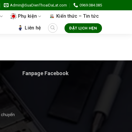
Admin@SuaDienThoaiDaLat.com
0969.084.085
Phụ kiện
Kiến thức – Tin tức
Liên hệ
ĐẶT LỊCH HẸN
Fanpage Facebook
n chuyển