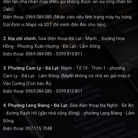
đến tận nhà nhận máy (Nếu gọi không được xin vui lòng nhắn tin
Zalo).
Điện thoại: 0969.084.085 (Nhắn zalo nêu tình trạng máy hư hỏng.
Gửi định vị Maps và SDT để mình đến Alo cho tiện).
2. Địa chỉ chính:
Sửa điện thoại Đà Lạt - Mạnh _ Đường Hoa
Hồng - Phường Xuân Hương - Đà Lạt - Lâm Đồng.
Điện thoại: 0969.084.085 - 0399.810.811
3. Phường Cam Ly - Đà Lạt:
Mạnh - Tổ 19 - Thôn 1 - phường
Cam Ly - Đà Lạt - Lâm Đồng. (Mạnh không có nhà xin gửi máy ở
Văn Cường (Con bác Ái).
Điện thoại: 0969.084.085 - 0399.810.811
4. Phường Lang Biang - Đà Lạt:
Sửa điện thoại Đạ Nghịt - Bé An
- đường Bạch Hổ (gần nhà cộng đồng) - phường Lang Biang - Lâm
Đồng.
Điện thoại: 097.115.7048