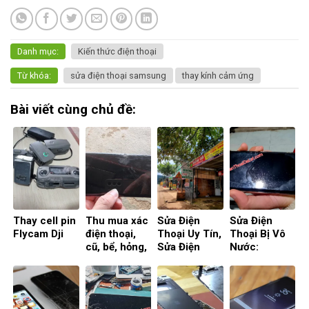
Danh mục:
Kiến thức điện thoại
Từ khóa:
sửa điện thoại samsung
thay kính cảm ứng
Bài viết cùng chủ đề:
Thay cell pin
Thu mua xác
Sửa Điện
Sửa Điện
Flycam Dji
điện thoại,
Thoại Uy Tín,
Thoại Bị Vô
cũ, bể, hỏng,
Sửa Điện
Nước:
dính mật
Thoại Đà Lạt,
Nguyên
khẩu
Thay Màn
Nhân, Giải
Hình Điện
Pháp và Chi
Thoại, Ép
Phí