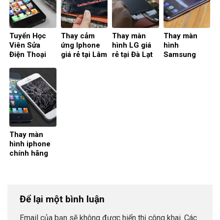
Kính Đà Lạt
Tuyển Học
Thay cảm
Thay màn
Thay màn
Viên Sửa
ứng Iphone
hình LG giá
hình
Điện Thoại
giá rẻ tại Lâm
rẻ tại Đà Lạt
Samsung
Tại Đà Lạt –
Đồng
tỉnh Lâm
chính hãng
Cơ Hội Học
Đồng
tại Đà Lạt
Nghề
Chuyên
Nghiệp
Thay màn
hình iphone
chính hãng
tại Lâm Đồng
Để lại một bình luận
Email của bạn sẽ không được hiển thị công khai.
Các