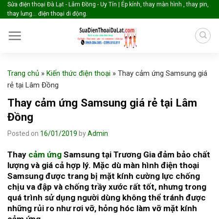
Skip
Sửa điện thoại Đà Lạt - Lâm Đồng - Uy Tín | Ép kính, thay màn hình , thay pin,
thay lưng... điện thoại di động.
to
content
Trang chủ
»
Kiến thức điện thoại
»
Thay cảm ứng Samsung giá
rẻ tại Lâm Đồng
Thay cảm ứng Samsung giá rẻ tại Lâm
Đồng
Posted on
16/01/2019
by
Admin
Thay
cảm ứng
Samsung tại Trương Gia đảm bảo chất
lượng và giá cả hợp lý. Mặc dù màn hình điện thoại
Samsung được trang bị mặt kính cường lực chống
chịu va đập và chống trầy xước rất tốt, nhưng trong
quá trình sử dụng người dùng không thể tránh được
những rủi ro như rơi vỡ, hỏng hóc làm vỡ mặt kính